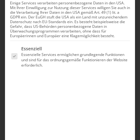
Einige Services verarbeiten personenbezogene Daten in den USA.
Mit Ihrer Einwilligung zur Nutzung dieser Services willigen Sie auch in
die Verarbeitung Ihrer Daten in den USA gemäß Art. 49 (1) lit. a
GDPR ein. Der EuGH stuft die USA als ein Land mit unzureichendem
Datenschutz nach EU-Standards ein. Es besteht beispielsweise die
Gefahr, dass US-Behörden personenbezogene Daten in
Überwachungsprogrammen verarbeiten, ohne dass für
Europäerinnen und Europäer eine Klagemöglichkeit besteht.
Es folgt eine Liste der Service-Gruppen, für die eine Einwilligung erte
Essenziell
Essenzielle Services ermöglichen grundlegende Funktionen
und sind für das ordnungsgemäße Funktionieren der Website
erforderlich.