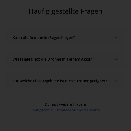
Häufig gestellte Fragen
Kann die Drohne im Regen fliegen?
Ja, die Drohne ist nach IP 55 Staub- und Wassergeschützt
Wie lange fliegt die Drohne mit einem Akku?
und kann daher auch bei Regen fliegen.
Die Flugzeit beträgt bis zu 55 Minuten. Die Drohne
Für welche Einsatzgebiete ist diese Drohne geeignet?
unterstützt den „Hot Swap“ Akkutausch.
Die M350 ist vielseitig einsetzbar zum Beispiel in den
Bereichen:
Du hast weitere Fragen?
Hier geht’s zu unserem Support Bereich
Öffentliche Sicherheit / BOS
Inspektionen
Vermessung