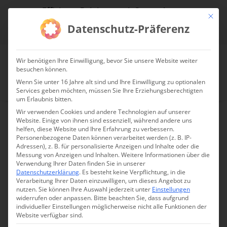
Effiziente Reinigung mit System!
Mit die
Datenschutz-Präferenz
jetzt Reinigungsdrohne anfragen!
Wir benötigen Ihre Einwilligung, bevor Sie unsere Website weiter
besuchen können.
Wenn Sie unter 16 Jahre alt sind und Ihre Einwilligung zu optionalen
Services geben möchten, müssen Sie Ihre Erziehungsberechtigten
um Erlaubnis bitten.
Wir verwenden Cookies und andere Technologien auf unserer
Website. Einige von ihnen sind essenziell, während andere uns
helfen, diese Website und Ihre Erfahrung zu verbessern.
DJI Matrice M350 RTK
Personenbezogene Daten können verarbeitet werden (z. B. IP-
Adressen), z. B. für personalisierte Anzeigen und Inhalte oder die
Komplettset mit H20N
Messung von Anzeigen und Inhalten.
Weitere Informationen über die
Verwendung Ihrer Daten finden Sie in unserer
Kamera
Datenschutzerklärung
.
Es besteht keine Verpflichtung, in die
Verarbeitung Ihrer Daten einzuwilligen, um dieses Angebot zu
nutzen.
Sie können Ihre Auswahl jederzeit unter
Einstellungen
widerrufen oder anpassen.
Bitte beachten Sie, dass aufgrund
individueller Einstellungen möglicherweise nicht alle Funktionen der
Nicht vorrätig
Website verfügbar sind.