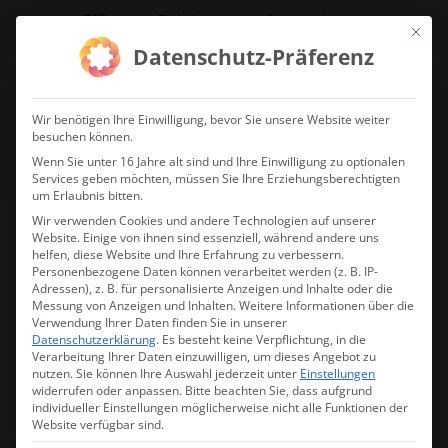
Effiziente Reinigung mit System!
Mit die
Datenschutz-Präferenz
jetzt Reinigungsdrohne anfragen!
Wir benötigen Ihre Einwilligung, bevor Sie unsere Website weiter
besuchen können.
Wenn Sie unter 16 Jahre alt sind und Ihre Einwilligung zu optionalen
Services geben möchten, müssen Sie Ihre Erziehungsberechtigten
um Erlaubnis bitten.
Wir verwenden Cookies und andere Technologien auf unserer
Website. Einige von ihnen sind essenziell, während andere uns
helfen, diese Website und Ihre Erfahrung zu verbessern.
Alle DJI Hobby /
Personenbezogene Daten können verarbeitet werden (z. B. IP-
Adressen), z. B. für personalisierte Anzeigen und Inhalte oder die
Kameraequipment
Messung von Anzeigen und Inhalten.
Weitere Informationen über die
Verwendung Ihrer Daten finden Sie in unserer
Datenschutzerklärung
.
Es besteht keine Verpflichtung, in die
In der Übersicht
Verarbeitung Ihrer Daten einzuwilligen, um dieses Angebot zu
nutzen.
Sie können Ihre Auswahl jederzeit unter
Einstellungen
widerrufen oder anpassen.
Bitte beachten Sie, dass aufgrund
individueller Einstellungen möglicherweise nicht alle Funktionen der
Website verfügbar sind.