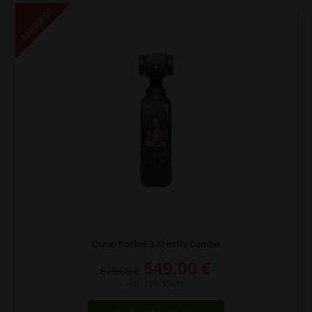
ANGEBOT
Osmo Pocket 3 Kreativ Combo
Ursprünglicher
Aktueller
549,00
€
679,00
€
Preis
Preis
inkl. 19% MwSt.
war:
ist: