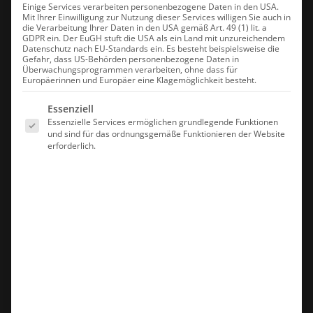
Einige Services verarbeiten personenbezogene Daten in den USA.
Mit Ihrer Einwilligung zur Nutzung dieser Services willigen Sie auch in
die Verarbeitung Ihrer Daten in den USA gemäß Art. 49 (1) lit. a
GDPR ein. Der EuGH stuft die USA als ein Land mit unzureichendem
Datenschutz nach EU-Standards ein. Es besteht beispielsweise die
Gefahr, dass US-Behörden personenbezogene Daten in
Überwachungsprogrammen verarbeiten, ohne dass für
Europäerinnen und Europäer eine Klagemöglichkeit besteht.
Es folgt eine Liste der Service-Gruppen, für die eine Einwilligung erte
Essenziell
Essenzielle Services ermöglichen grundlegende Funktionen
und sind für das ordnungsgemäße Funktionieren der Website
erforderlich.
Cellular Dongle 2
149,00
€
inkl. 19% MwSt.
In den Warenkorb