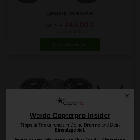
DJI Neo Fly more Combo
Ursprünglicher
Aktueller
245,00
€
349,00
€
Preis
Preis
inkl. 19% MwSt.
war:
ist:
Jetzt vorbestellen
349,00 €
245,00 €.
Werde Copterpro Insider
Tipps & Tricks
rund um Deine
Drohne
und Dein
Einsatzgebiet.