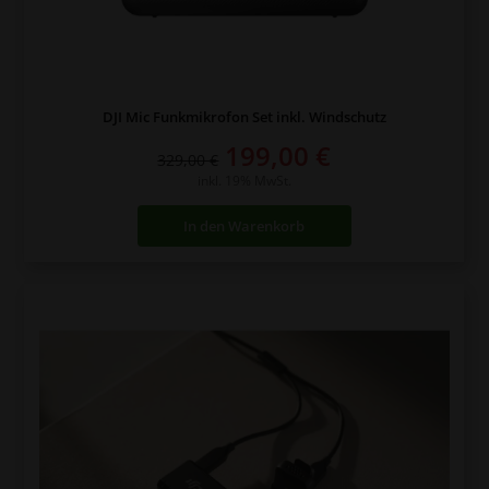
DJI Mic Funkmikrofon Set inkl. Windschutz
Ursprünglicher
Aktueller
199,00
€
329,00
€
Preis
Preis
inkl. 19% MwSt.
war:
ist:
In den Warenkorb
329,00 €
199,00 €.