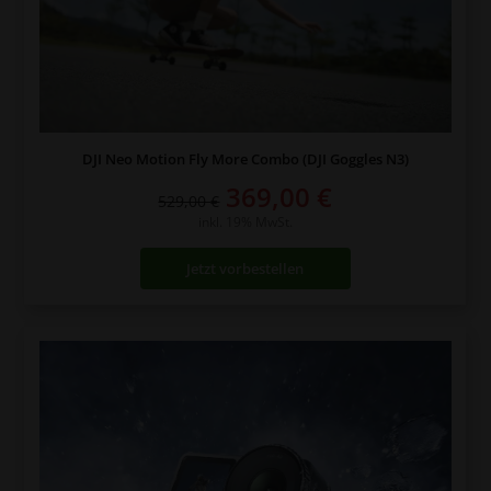
DJI Neo Motion Fly More Combo (DJI Goggles N3)
Ursprünglicher
Aktueller
369,00
€
529,00
€
Preis
Preis
inkl. 19% MwSt.
war:
ist:
Jetzt vorbestellen
529,00 €
369,00 €.