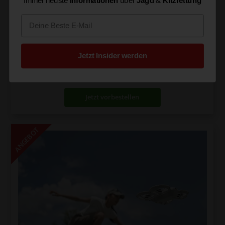
Immer neuste
Informationen
über
Jagd
&
Kitzrettung
Email
DJI Neo 2 Fly more Combo
Jetzt Insider werden
399,00
€
inkl. 19% MwSt.
Jetzt vorbestellen
ANGEBOT