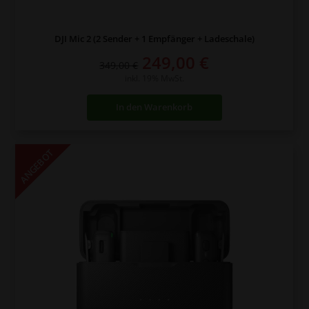
DJI Mic 2 (2 Sender + 1 Empfänger + Ladeschale)
Ursprünglicher
Aktueller
249,00
€
349,00
€
Preis
Preis
inkl. 19% MwSt.
war:
ist:
In den Warenkorb
349,00 €
249,00 €.
ANGEBOT