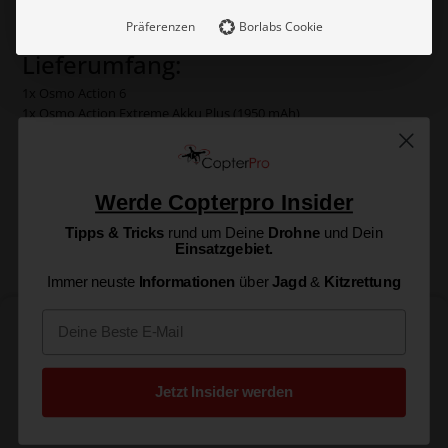
Präferenzen
Borlabs Cookie
Lieferumfang:
1x Osmo Action 6
1x Osmo Action Extreme Akku Plus (1950 mAh)
1x Osmo Action Schnellverschluss-Adapterhalterung
1x Osmo Action Hafthalterung (gewölbt)
1x Osmo Feststellschraube
1x USB-C auf USB-C PD-Kabel
Werde Copterpro Insider
Tipps & Tricks
rund um Deine
Drohne
und Dein
Einsatzgebiet.
Immer neuste
Informationen
über
Jagd
&
Kitzrettung
Email
Osmo Action 6 Standard Combo
436,00
€
Jetzt vorbestellen
inkl. 19% MwSt.
Jetzt Insider werden