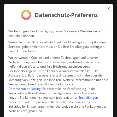
Effiziente Reinigung mit System!
Mit die
Datenschutz-Präferenz
jetzt Reinigungsdrohne anfragen!
Wir benötigen Ihre Einwilligung, bevor Sie unsere Website weiter
besuchen können.
Wenn Sie unter 16 Jahre alt sind und Ihre Einwilligung zu optionalen
Services geben möchten, müssen Sie Ihre Erziehungsberechtigten
um Erlaubnis bitten.
Wir verwenden Cookies und andere Technologien auf unserer
Website. Einige von ihnen sind essenziell, während andere uns
helfen, diese Website und Ihre Erfahrung zu verbessern.
Osmo Action 6 Standard
Personenbezogene Daten können verarbeitet werden (z. B. IP-
Adressen), z. B. für personalisierte Anzeigen und Inhalte oder die
Combo
Messung von Anzeigen und Inhalten.
Weitere Informationen über die
Verwendung Ihrer Daten finden Sie in unserer
Datenschutzerklärung
.
Es besteht keine Verpflichtung, in die
Verarbeitung Ihrer Daten einzuwilligen, um dieses Angebot zu
nutzen.
Sie können Ihre Auswahl jederzeit unter
Einstellungen
widerrufen oder anpassen.
Bitte beachten Sie, dass aufgrund
Lieferzeit:
Produkt wurde nachbestellt. Vorbestellung: Produkt in
individueller Einstellungen möglicherweise nicht alle Funktionen der
Warenkorb legen und direkte Banküberweisung wählen. Wir
Website verfügbar sind.
lassen Ihnen dann eine Auftragsbestätigung zukommen.