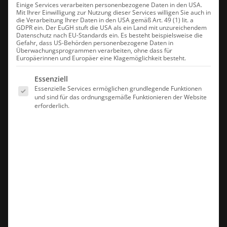
Einige Services verarbeiten personenbezogene Daten in den USA.
Mit Ihrer Einwilligung zur Nutzung dieser Services willigen Sie auch in
die Verarbeitung Ihrer Daten in den USA gemäß Art. 49 (1) lit. a
GDPR ein. Der EuGH stuft die USA als ein Land mit unzureichendem
Datenschutz nach EU-Standards ein. Es besteht beispielsweise die
Gefahr, dass US-Behörden personenbezogene Daten in
Überwachungsprogrammen verarbeiten, ohne dass für
Europäerinnen und Europäer eine Klagemöglichkeit besteht.
Es folgt eine Liste der Service-Gruppen, für die eine Einwilligung erte
Essenziell
Essenzielle Services ermöglichen grundlegende Funktionen
und sind für das ordnungsgemäße Funktionieren der Website
erforderlich.