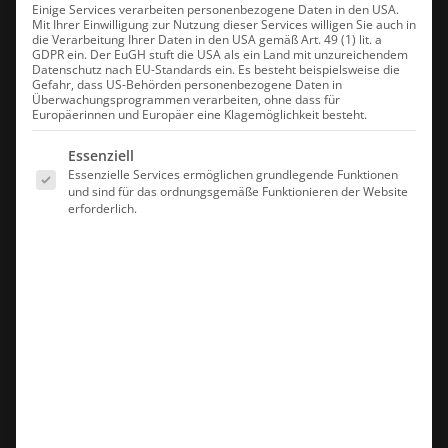
Einige Services verarbeiten personenbezogene Daten in den USA.
Mit Ihrer Einwilligung zur Nutzung dieser Services willigen Sie auch in
die Verarbeitung Ihrer Daten in den USA gemäß Art. 49 (1) lit. a
GDPR ein. Der EuGH stuft die USA als ein Land mit unzureichendem
Datenschutz nach EU-Standards ein. Es besteht beispielsweise die
Gefahr, dass US-Behörden personenbezogene Daten in
Überwachungsprogrammen verarbeiten, ohne dass für
Europäerinnen und Europäer eine Klagemöglichkeit besteht.
Es folgt eine Liste der Service-Gruppen, für die eine Einwilligung erte
Essenziell
Essenzielle Services ermöglichen grundlegende Funktionen
und sind für das ordnungsgemäße Funktionieren der Website
erforderlich.