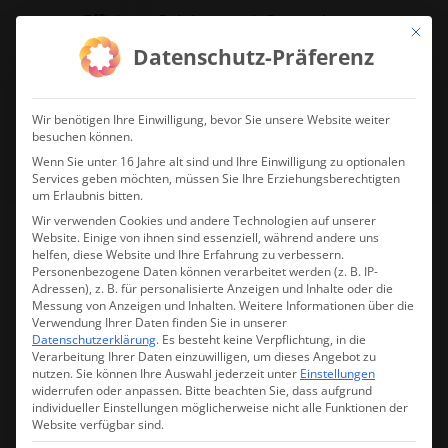
Effiziente Reinigung mit System!
Mit die
Datenschutz-Präferenz
jetzt Reinigungsdrohne anfragen!
Wir benötigen Ihre Einwilligung, bevor Sie unsere Website weiter
besuchen können.
Wenn Sie unter 16 Jahre alt sind und Ihre Einwilligung zu optionalen
Services geben möchten, müssen Sie Ihre Erziehungsberechtigten
um Erlaubnis bitten.
Wir verwenden Cookies und andere Technologien auf unserer
Website. Einige von ihnen sind essenziell, während andere uns
helfen, diese Website und Ihre Erfahrung zu verbessern.
DJI Mic Mini (1x Sender + 1x
Personenbezogene Daten können verarbeitet werden (z. B. IP-
Adressen), z. B. für personalisierte Anzeigen und Inhalte oder die
Empfänger)
Messung von Anzeigen und Inhalten.
Weitere Informationen über die
Verwendung Ihrer Daten finden Sie in unserer
Datenschutzerklärung
.
Es besteht keine Verpflichtung, in die
Verarbeitung Ihrer Daten einzuwilligen, um dieses Angebot zu
nutzen.
Sie können Ihre Auswahl jederzeit unter
Einstellungen
widerrufen oder anpassen.
Bitte beachten Sie, dass aufgrund
Lieferzeit:
Produkt wurde nachbestellt. Vorbestellung: Produkt in
individueller Einstellungen möglicherweise nicht alle Funktionen der
Warenkorb legen und direkte Banküberweisung wählen. Wir
Website verfügbar sind.
lassen Ihnen dann eine Auftragsbestätigung zukommen.