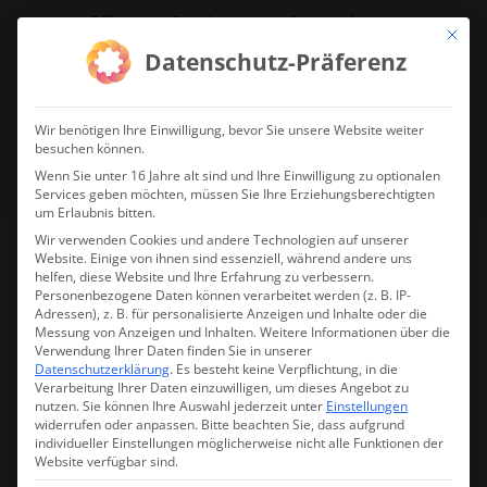
Effiziente Reinigung mit System!
Mit die
Datenschutz-Präferenz
jetzt Reinigungsdrohne anfragen!
Wir benötigen Ihre Einwilligung, bevor Sie unsere Website weiter
besuchen können.
Wenn Sie unter 16 Jahre alt sind und Ihre Einwilligung zu optionalen
Services geben möchten, müssen Sie Ihre Erziehungsberechtigten
um Erlaubnis bitten.
Wir verwenden Cookies und andere Technologien auf unserer
Website. Einige von ihnen sind essenziell, während andere uns
helfen, diese Website und Ihre Erfahrung zu verbessern.
DJI Care Refresh (Mavic 3
Personenbezogene Daten können verarbeitet werden (z. B. IP-
Adressen), z. B. für personalisierte Anzeigen und Inhalte oder die
Pro Cine) 2 Jahre
Messung von Anzeigen und Inhalten.
Weitere Informationen über die
Verwendung Ihrer Daten finden Sie in unserer
Datenschutzerklärung
.
Es besteht keine Verpflichtung, in die
Verarbeitung Ihrer Daten einzuwilligen, um dieses Angebot zu
nutzen.
Sie können Ihre Auswahl jederzeit unter
Einstellungen
widerrufen oder anpassen.
Bitte beachten Sie, dass aufgrund
individueller Einstellungen möglicherweise nicht alle Funktionen der
Website verfügbar sind.