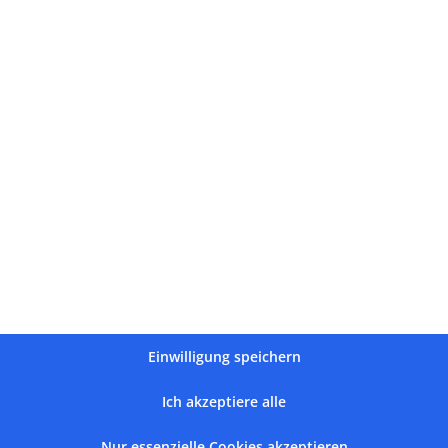
vor 1 Jahr
vo
Tolles, freundliches und professionelles
Perfekte
Team.
Super Support
Bekannt aus
Einwilligung speichern
Ich akzeptiere alle
Nur essenzielle Cookies akzeptieren