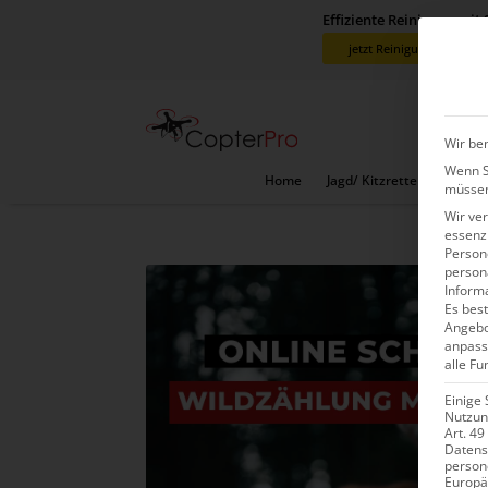
Effiziente Reinigung mit
jetzt Reinigungsdrohne 
Wir ben
Wenn Si
Home
Jagd/ Kitzretter Sets
V
müssen
Wir ve
essenzi
Persone
person
Inform
Es best
Angebo
anpass
alle Fu
Einige 
Nutzung
Art. 49
Datens
person
Europä