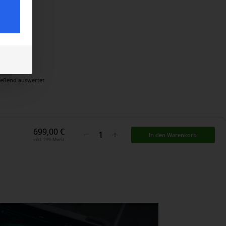
ließend auswertet
699,00
€
In den Warenkorb
inkl. 19% MwSt.