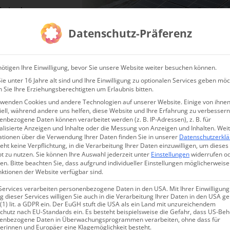
 System!
anfragen!
Datenschutz-Präferenz
ötigen Ihre Einwilligung, bevor Sie unsere Website weiter besuchen können.
e unter 16 Jahre alt sind und Ihre Einwilligung zu optionalen Services geben möc
ermessung & Inspektion
Behörden Sets
Dienstleister Sets
Online 
 Sie Ihre Erziehungsberechtigten um Erlaubnis bitten.
rwenden Cookies und andere Technologien auf unserer Website. Einige von ihnen
ell, während andere uns helfen, diese Website und Ihre Erfahrung zu verbessern
nbezogene Daten können verarbeitet werden (z. B. IP-Adressen), z. B. für
Online Schulung: Wi
alisierte Anzeigen und Inhalte oder die Messung von Anzeigen und Inhalten.
Wei
ationen über die Verwendung Ihrer Daten finden Sie in unserer
Datenschutzerkl
Drohnen
eht keine Verpflichtung, in die Verarbeitung Ihrer Daten einzuwilligen, um dieses
t zu nutzen.
Sie können Ihre Auswahl jederzeit unter
Einstellungen
widerrufen o
en.
Bitte beachten Sie, dass aufgrund individueller Einstellungen möglicherweise
nktionen der Website verfügbar sind.
Services verarbeiten personenbezogene Daten in den USA. Mit Ihrer Einwilligung
 dieser Services willigen Sie auch in die Verarbeitung Ihrer Daten in den USA 
 (1) lit. a GDPR ein. Der EuGH stuft die USA als ein Land mit unzureichendem
chutz nach EU-Standards ein. Es besteht beispielsweise die Gefahr, dass US-Be
Lieferumfang
enbezogene Daten in Überwachungsprogrammen verarbeiten, ohne dass für
erinnen und Europäer eine Klagemöglichkeit besteht.