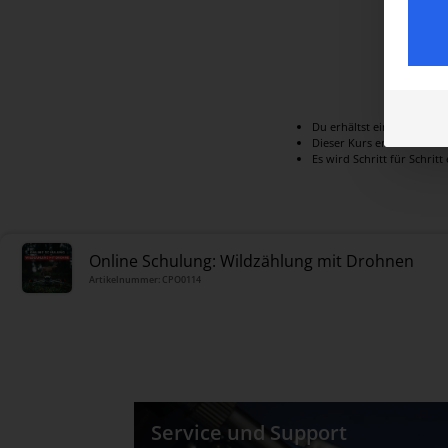
Du erhältst einen Link üb
Dieser Kurs enthält alle
Es wird Schritt für Schri
Online Schulung: Wildzählung mit Drohnen
Artikelnummer: CPO0114
Service und Support