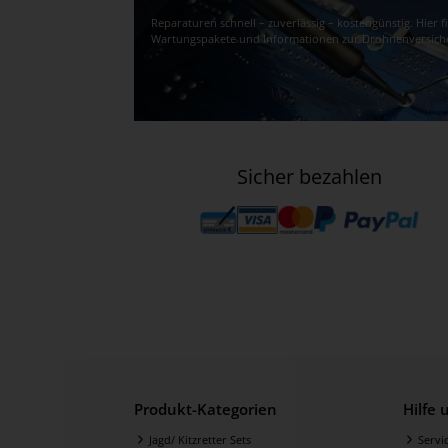
Reparaturen schnell – zuverlässig – kostengünstig. Hier 
Wartungspakete und Informationen zur Drohnenversich
Sicher bezahlen
Produkt-Kategorien
Hilfe
Jagd/ Kitzretter Sets
Servi