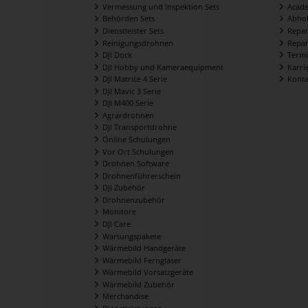
Vermessung und Inspektion Sets
Acad
Behörden Sets
Abhol
Dienstleister Sets
Repar
Reinigungsdrohnen
Repar
DJI Dock
Termi
DJI Hobby und Kameraequipment
Karri
DJI Matrice 4 Serie
Konta
DJI Mavic 3 Serie
DJI M400 Serie
Agrardrohnen
DJI Transportdrohne
Online Schulungen
Vor Ort Schulungen
Drohnen Software
Drohnenführerschein
DJI Zubehör
Drohnenzubehör
Monitore
DJI Care
Wartungspakete
Wärmebild Handgeräte
Wärmebild Ferngläser
Wärmebild Vorsatzgeräte
Wärmebild Zubehör
Merchandise