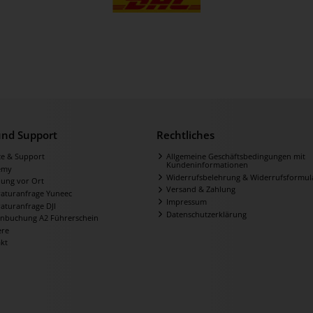
 und Support
Rechtliches
ce & Support
Allgemeine Geschäftsbedingungen mit
Kundeninformationen
emy
Widerrufsbelehrung & Widerrufsformul
ung vor Ort
Versand & Zahlung
aturanfrage Yuneec
Impressum
aturanfrage DJI
Datenschutzerklärung
nbuchung A2 Führerschein
ere
kt