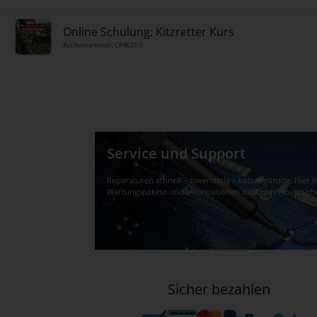
Online Schulung: Kitzretter Kurs
Artikelnummer: CP4021-1
Service und Support
Reparaturen schnell – zuverlässig – kostengünstig. Hier 
Wartungspakete und Informationen zur Drohnenversich
Sicher bezahlen