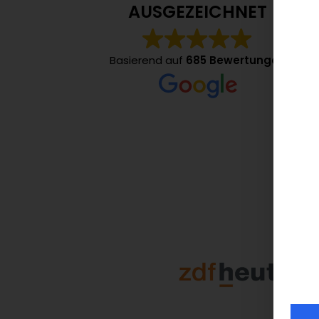
AUSGEZEICHNET
Tolle
Team
Basierend auf
685 Bewertungen
Super