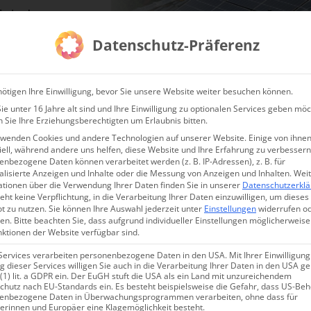
 System!
anfragen!
Datenschutz-Präferenz
ötigen Ihre Einwilligung, bevor Sie unsere Website weiter besuchen können.
e unter 16 Jahre alt sind und Ihre Einwilligung zu optionalen Services geben möc
ermessung & Inspektion
Behörden Sets
Dienstleister Sets
Online 
 Sie Ihre Erziehungsberechtigten um Erlaubnis bitten.
rwenden Cookies und andere Technologien auf unserer Website. Einige von ihnen
ell, während andere uns helfen, diese Website und Ihre Erfahrung zu verbessern
nbezogene Daten können verarbeitet werden (z. B. IP-Adressen), z. B. für
Online Schulung: Kit
alisierte Anzeigen und Inhalte oder die Messung von Anzeigen und Inhalten.
Wei
ationen über die Verwendung Ihrer Daten finden Sie in unserer
Datenschutzerkl
eht keine Verpflichtung, in die Verarbeitung Ihrer Daten einzuwilligen, um dieses
t zu nutzen.
Sie können Ihre Auswahl jederzeit unter
Einstellungen
widerrufen o
en.
Bitte beachten Sie, dass aufgrund individueller Einstellungen möglicherweise
nktionen der Website verfügbar sind.
Services verarbeiten personenbezogene Daten in den USA. Mit Ihrer Einwilligung
 dieser Services willigen Sie auch in die Verarbeitung Ihrer Daten in den USA 
49,00
€
 (1) lit. a GDPR ein. Der EuGH stuft die USA als ein Land mit unzureichendem
inkl. 19% MwSt.
chutz nach EU-Standards ein. Es besteht beispielsweise die Gefahr, dass US-Be
enbezogene Daten in Überwachungsprogrammen verarbeiten, ohne dass für
erinnen und Europäer eine Klagemöglichkeit besteht.
In den Warenkorb