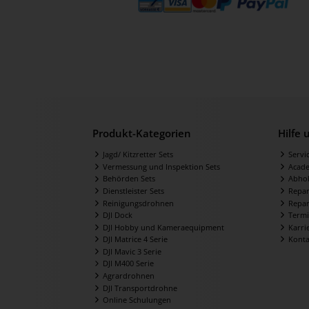
Produkt-Kategorien
Hilfe
Jagd/ Kitzretter Sets
Servi
Vermessung und Inspektion Sets
Acad
Behörden Sets
Abhol
Dienstleister Sets
Repar
Reinigungsdrohnen
Repar
DJI Dock
Termi
DJI Hobby und Kameraequipment
Karri
DJI Matrice 4 Serie
Konta
DJI Mavic 3 Serie
DJI M400 Serie
Agrardrohnen
DJI Transportdrohne
Online Schulungen