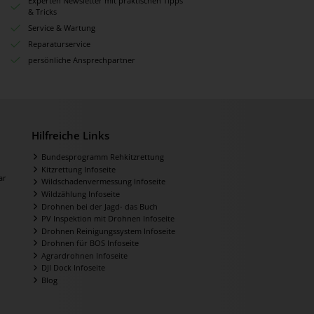
Experten Newsletter mit praktischen Tipps
& Tricks
Service & Wartung
Reparaturservice
persönliche Ansprechpartner
Hilfreiche Links
Bundesprogramm Rehkitzrettung
Kitzrettung Infoseite
ar
Wildschadenvermessung Infoseite
Wildzählung Infoseite
Drohnen bei der Jagd- das Buch
PV Inspektion mit Drohnen Infoseite
Drohnen Reinigungssystem Infoseite
Drohnen für BOS Infoseite
Agrardrohnen Infoseite
DJI Dock Infoseite
Blog