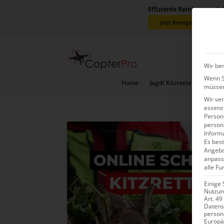
Effiziente Reinigung mit
jetzt Reinigungsdrohne 
Wir ben
Wenn Si
Home
Jagd/ Kitzretter Sets
V
müssen
Wir ve
essenzi
Persone
person
Inform
Es best
Angebo
anpass
alle Fu
Einige 
Nutzung
Art. 49
Datens
person
Europä