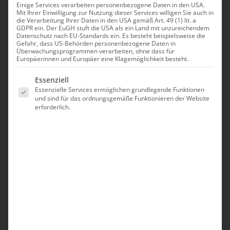
Einige Services verarbeiten personenbezogene Daten in den USA.
Mit Ihrer Einwilligung zur Nutzung dieser Services willigen Sie auch in
die Verarbeitung Ihrer Daten in den USA gemäß Art. 49 (1) lit. a
GDPR ein. Der EuGH stuft die USA als ein Land mit unzureichendem
Datenschutz nach EU-Standards ein. Es besteht beispielsweise die
Gefahr, dass US-Behörden personenbezogene Daten in
Überwachungsprogrammen verarbeiten, ohne dass für
Europäerinnen und Europäer eine Klagemöglichkeit besteht.
Es folgt eine Liste der Service-Gruppen, für die eine Einwilligung erte
Essenziell
Essenzielle Services ermöglichen grundlegende Funktionen
und sind für das ordnungsgemäße Funktionieren der Website
erforderlich.