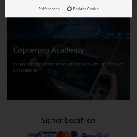
Reparaturen schnell – zuverlässig – kostengünstig. Hier
finden Sie auch Service und Wartungspakete und
Präferenzen
Borlabs Cookie
Informationen zur Drohnenversicherung.
Copterpro Academy
Ihr seid auf der Suche nach der passenden Schulung für euer
Einsatzgebiet?
Sicher bezahlen