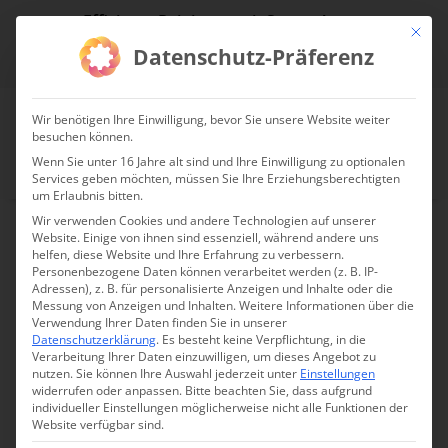
Effiziente Reinigung mit System!
Mit die
Datenschutz-Präferenz
jetzt Reinigungsdrohne anfragen!
Wir benötigen Ihre Einwilligung, bevor Sie unsere Website weiter
besuchen können.
Wenn Sie unter 16 Jahre alt sind und Ihre Einwilligung zu optionalen
Services geben möchten, müssen Sie Ihre Erziehungsberechtigten
um Erlaubnis bitten.
Wir verwenden Cookies und andere Technologien auf unserer
Website. Einige von ihnen sind essenziell, während andere uns
helfen, diese Website und Ihre Erfahrung zu verbessern.
Online Schulung:
Personenbezogene Daten können verarbeitet werden (z. B. IP-
Adressen), z. B. für personalisierte Anzeigen und Inhalte oder die
Photovoltaik Inspektion mit
Messung von Anzeigen und Inhalten.
Weitere Informationen über die
Verwendung Ihrer Daten finden Sie in unserer
Drohnen
Datenschutzerklärung
.
Es besteht keine Verpflichtung, in die
Verarbeitung Ihrer Daten einzuwilligen, um dieses Angebot zu
nutzen.
Sie können Ihre Auswahl jederzeit unter
Einstellungen
widerrufen oder anpassen.
Bitte beachten Sie, dass aufgrund
individueller Einstellungen möglicherweise nicht alle Funktionen der
Website verfügbar sind.