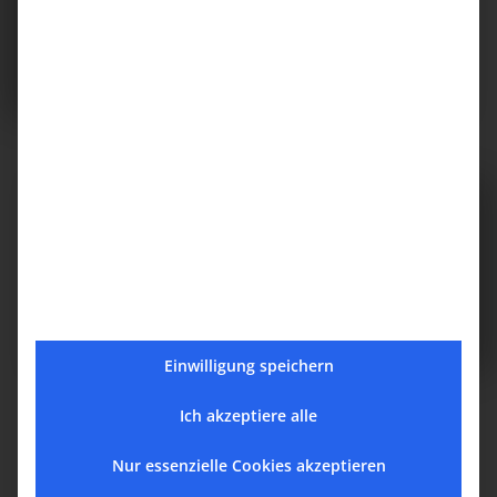
- Maximale Flugdistanz 12km
- Flagschiff Winden System
- LiDAR+ Penta-Vision System+ Millimeter Radar
- Ultra schnelles Laden
Größere Ladekapazität und überragende
Performance
Das DJI FlyCart 100 kann größere Lasten transportieren und
hat eine deutlich gesteigerte Reichweite.
Es sprengt damit die Grenzen des aktuell Möglichen und
definiert neue Standards im Bereich Transport mit Drohnen.
Einwilligung speichern
Ich akzeptiere alle
Zahlen, Daten, Fakten
Nur essenzielle Cookies akzeptieren