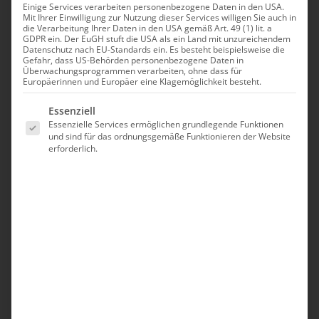
Einige Services verarbeiten personenbezogene Daten in den USA.
Mit Ihrer Einwilligung zur Nutzung dieser Services willigen Sie auch in
die Verarbeitung Ihrer Daten in den USA gemäß Art. 49 (1) lit. a
GDPR ein. Der EuGH stuft die USA als ein Land mit unzureichendem
Datenschutz nach EU-Standards ein. Es besteht beispielsweise die
Gefahr, dass US-Behörden personenbezogene Daten in
Überwachungsprogrammen verarbeiten, ohne dass für
Europäerinnen und Europäer eine Klagemöglichkeit besteht.
Es folgt eine Liste der Service-Gruppen, für die eine Einwilligung erte
Essenziell
Essenzielle Services ermöglichen grundlegende Funktionen
und sind für das ordnungsgemäße Funktionieren der Website
erforderlich.