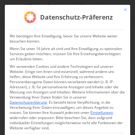
Effiziente Reinigung mit System!
Mit die
Datenschutz-Präferenz
jetzt Reinigungsdrohne anfragen!
Wir benötigen Ihre Einwilligung, bevor Sie unsere Website weiter
besuchen können.
Wenn Sie unter 16 Jahre alt sind und Ihre Einwilligung zu optionalen
Services geben möchten, müssen Sie Ihre Erziehungsberechtigten
um Erlaubnis bitten.
Wir verwenden Cookies und andere Technologien auf unserer
Website. Einige von ihnen sind essenziell, während andere uns
helfen, diese Website und Ihre Erfahrung zu verbessern.
DJI Fly Cart 100
Personenbezogene Daten können verarbeitet werden (z. B. IP-
Adressen), z. B. für personalisierte Anzeigen und Inhalte oder die
Messung von Anzeigen und Inhalten.
Weitere Informationen über die
Verwendung Ihrer Daten finden Sie in unserer
Datenschutzerklärung
.
Es besteht keine Verpflichtung, in die
Verarbeitung Ihrer Daten einzuwilligen, um dieses Angebot zu
nutzen.
Sie können Ihre Auswahl jederzeit unter
Einstellungen
widerrufen oder anpassen.
Bitte beachten Sie, dass aufgrund
individueller Einstellungen möglicherweise nicht alle Funktionen der
Website verfügbar sind.