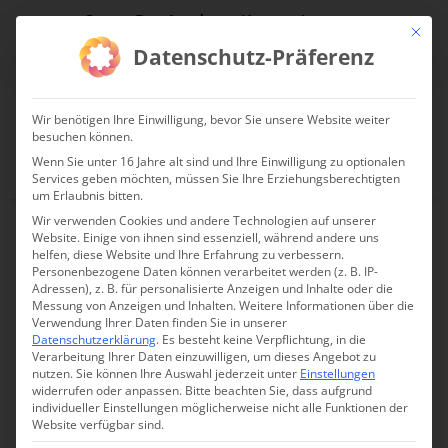
CopterPro Academy Kategorie
Mit die
Datenschutz-Präferenz
Jetzt Online Schulungen entdecken
Wir benötigen Ihre Einwilligung, bevor Sie unsere Website weiter
besuchen können.
Wenn Sie unter 16 Jahre alt sind und Ihre Einwilligung zu optionalen
Services geben möchten, müssen Sie Ihre Erziehungsberechtigten
um Erlaubnis bitten.
Wir verwenden Cookies und andere Technologien auf unserer
Website. Einige von ihnen sind essenziell, während andere uns
helfen, diese Website und Ihre Erfahrung zu verbessern.
Pulsar Merger LRF XL50
Personenbezogene Daten können verarbeitet werden (z. B. IP-
Adressen), z. B. für personalisierte Anzeigen und Inhalte oder die
Messung von Anzeigen und Inhalten.
Weitere Informationen über die
Verwendung Ihrer Daten finden Sie in unserer
Datenschutzerklärung
.
Es besteht keine Verpflichtung, in die
Verarbeitung Ihrer Daten einzuwilligen, um dieses Angebot zu
Lieferzeit:
Produkt wurde nachbestellt. Vorbestellung: Produkt in
nutzen.
Sie können Ihre Auswahl jederzeit unter
Einstellungen
Warenkorb legen und direkte Banküberweisung wählen. Wir
widerrufen oder anpassen.
Bitte beachten Sie, dass aufgrund
lassen Ihnen dann eine Auftragsbestätigung zukommen.
individueller Einstellungen möglicherweise nicht alle Funktionen der
Website verfügbar sind.