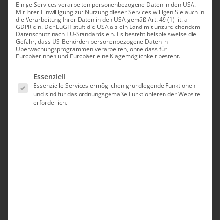
Einige Services verarbeiten personenbezogene Daten in den USA.
Mit Ihrer Einwilligung zur Nutzung dieser Services willigen Sie auch in
die Verarbeitung Ihrer Daten in den USA gemäß Art. 49 (1) lit. a
GDPR ein. Der EuGH stuft die USA als ein Land mit unzureichendem
Datenschutz nach EU-Standards ein. Es besteht beispielsweise die
Gefahr, dass US-Behörden personenbezogene Daten in
Überwachungsprogrammen verarbeiten, ohne dass für
Europäerinnen und Europäer eine Klagemöglichkeit besteht.
Es folgt eine Liste der Service-Gruppen, für die eine Einwilligung erte
Essenziell
Essenzielle Services ermöglichen grundlegende Funktionen
und sind für das ordnungsgemäße Funktionieren der Website
erforderlich.