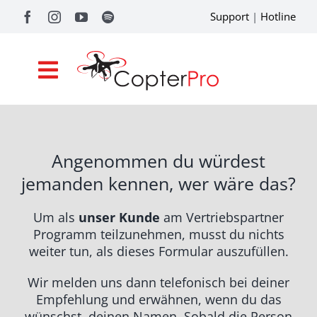
Zum
Support
|
Hotline
Inhalt
springen
Toggle
Navigation
Shop
Angenommen du würdest
Drohnenförderung
jemanden kennen, wer wäre das?
Academy
Um als
unser Kunde
am Vertriebspartner
Referenzen
Programm teilzunehmen, musst du nichts
weiter tun, als dieses Formular auszufüllen.
Pilotentools
Wir melden uns dann telefonisch bei deiner
Empfehlung und erwähnen, wenn du das
Service
wünschst, deinen Namen. Sobald die Person