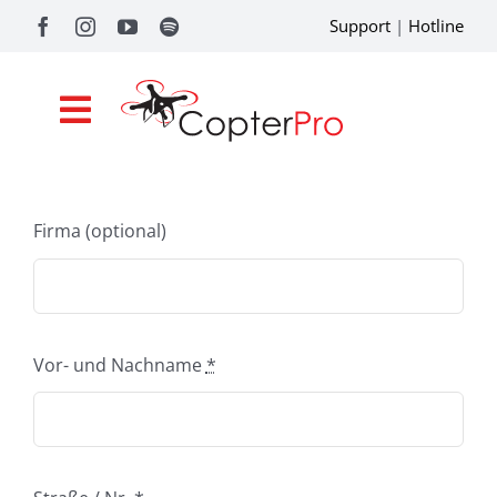
Zum
Support
|
Hotline
Inhalt
springen
Toggle
Navigation
Shop
Firma (optional)
Drohnenförderung
Academy
Referenzen
Vor- und Nachname
*
Pilotentools
Service