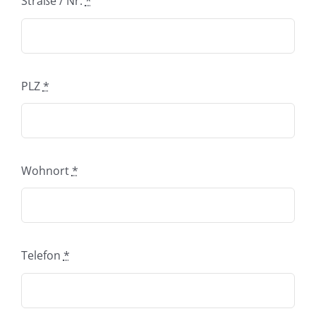
Straße / Nr.
*
Einsatzgebiete
Karriere
PLZ
*
News
Wohnort
*
Telefon
*