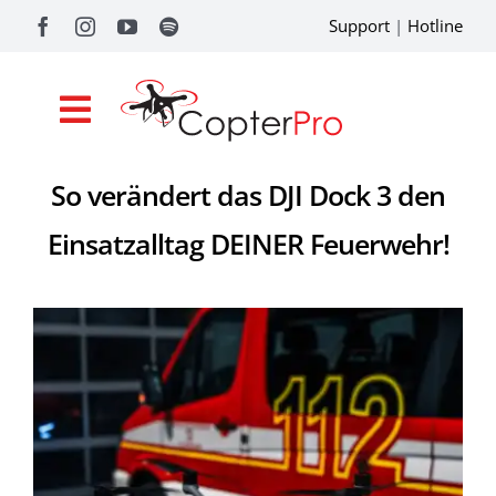
Zum
Support
|
Hotline
Inhalt
springen
Toggle
Navigation
So verändert das DJI Dock 3 den
Shop
Einsatzalltag DEINER Feuerwehr!
Drohnenförderung
Academy
Referenzen
Pilotentools
Service