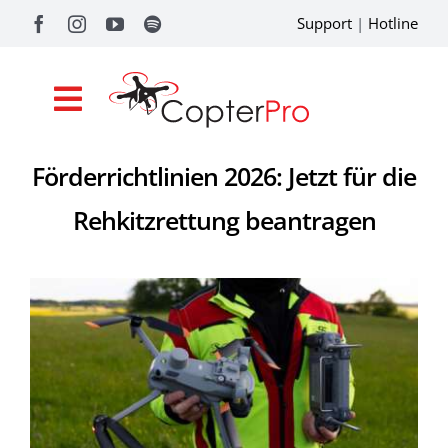
Zum
Support
|
Hotline
Inhalt
springen
Toggle
Navigation
Förderrichtlinien 2026: Jetzt für die
Shop
Rehkitzrettung beantragen
Drohnenförderung
Academy
Referenzen
Pilotentools
Service