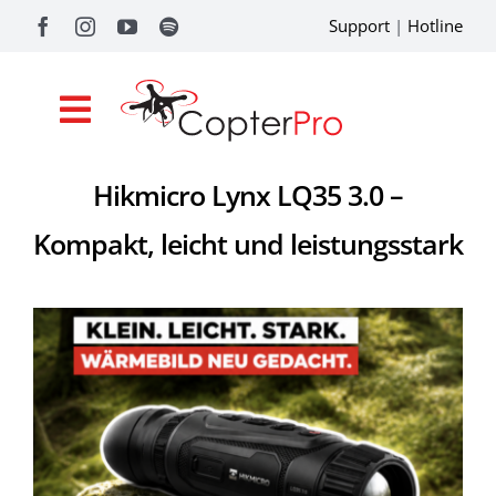
Zum
Support
|
Hotline
Inhalt
springen
Toggle
Navigation
Hikmicro Lynx LQ35 3.0 –
Shop
Kompakt, leicht und leistungsstark
Drohnenförderung
Academy
Referenzen
Pilotentools
Service