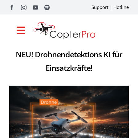
Zum
Support
|
Hotline
Inhalt
springen
Toggle
Navigation
NEU! Drohnendetektions KI für
Shop
Einsatzkräfte!
Drohnenförderung
Academy
Referenzen
Pilotentools
Service