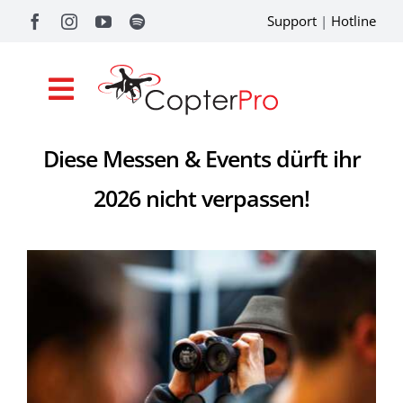
Zum
Support
|
Hotline
Inhalt
springen
Toggle
Navigation
Diese Messen & Events dürft ihr
Shop
2026 nicht verpassen!
Drohnenförderung
Academy
Referenzen
Pilotentools
Service