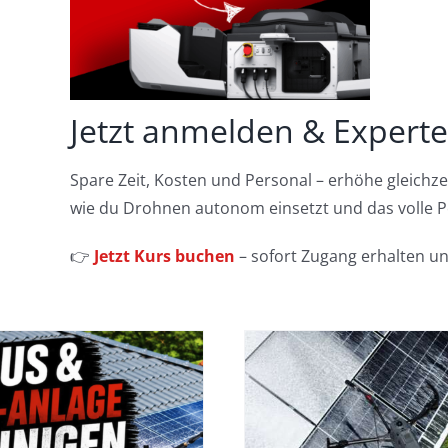
Jetzt anmelden & Expert
Spare Zeit, Kosten und Personal – erhöhe gleichzeiti
wie du Drohnen autonom einsetzt und das volle Po
👉
Jetzt Kurs buchen
– sofort Zugang erhalten un
Worauf soll
Kann man eine
beim Kauf
Dachrinne mit
Drohne ac