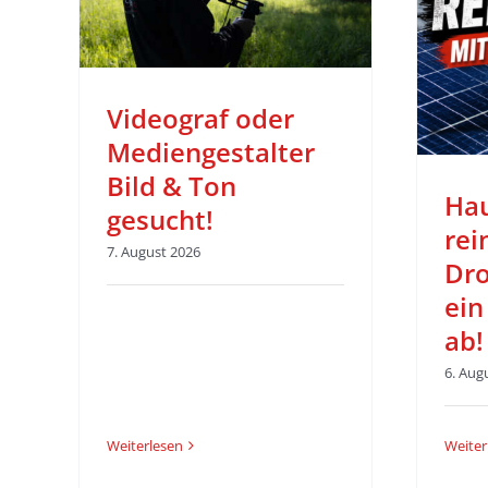
ucht!
Drohne – So läuft
ein echter Einsatz
ab!
Videograf oder
Blog
Mediengestalter
Bild & Ton
Hau
gesucht!
rei
7. August 2026
Dro
ein
ab!
6. Aug
Weiterlesen
Weiter