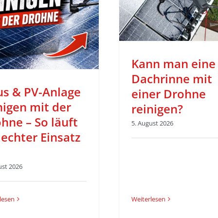
einer Drohne
Blog
reinigen?
Blog
Kann man eine
Dachrinne mit
s & PV-Anlage
einer Drohne
nigen mit der
reinigen?
hne – So läuft
5. August 2026
 echter Einsatz
ust 2026
Weiterlesen
lesen