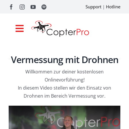
Zum
Support
|
Hotline
Inhalt
springen
Toggle
Navigation
Shop
Vermessung mit Drohnen
Drohnenförderung
Willkommen zur deiner kostenlosen
Academy
Onlinevorführung!
In diesem Video stellen wir den Einsatz von
Referenzen
Drohnen im Bereich Vermessung vor.
Pilotentools
Service