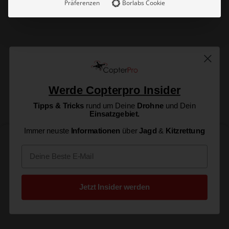
Präferenzen
Borlabs Cookie
100 W
2x USB-C
Genaue Produktinformationen
Werde Copterpro Insider
Tipps & Tricks
rund um Deine
Drohne
und Dein
Einsatzgebiet.
Immer neuste
Informationen
über
Jagd
&
Kitzrettung
DJI Mavic 3 Enterprise Serie – USB-C Netzteil 100W
Email
49,00
€
Jetzt vorbestellen
inkl. 19% MwSt.
Jetzt Insider werden