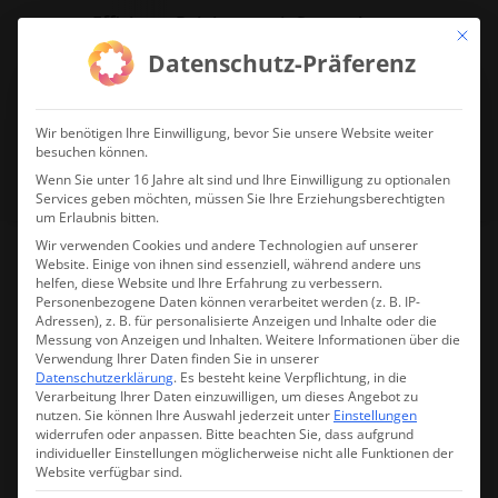
Effiziente Reinigung mit System!
Mit die
Datenschutz-Präferenz
jetzt Reinigungsdrohne anfragen!
Wir benötigen Ihre Einwilligung, bevor Sie unsere Website weiter
besuchen können.
Wenn Sie unter 16 Jahre alt sind und Ihre Einwilligung zu optionalen
Services geben möchten, müssen Sie Ihre Erziehungsberechtigten
um Erlaubnis bitten.
Wir verwenden Cookies und andere Technologien auf unserer
Website. Einige von ihnen sind essenziell, während andere uns
helfen, diese Website und Ihre Erfahrung zu verbessern.
DJI Mavic 3 Enterprise Serie
Personenbezogene Daten können verarbeitet werden (z. B. IP-
Adressen), z. B. für personalisierte Anzeigen und Inhalte oder die
– USB-C Netzteil 100W
Messung von Anzeigen und Inhalten.
Weitere Informationen über die
Verwendung Ihrer Daten finden Sie in unserer
Datenschutzerklärung
.
Es besteht keine Verpflichtung, in die
Verarbeitung Ihrer Daten einzuwilligen, um dieses Angebot zu
nutzen.
Sie können Ihre Auswahl jederzeit unter
Einstellungen
widerrufen oder anpassen.
Bitte beachten Sie, dass aufgrund
Lieferzeit:
Produkt wurde nachbestellt. Vorbestellung: Produkt in
individueller Einstellungen möglicherweise nicht alle Funktionen der
Warenkorb legen und direkte Banküberweisung wählen. Wir
Website verfügbar sind.
lassen Ihnen dann eine Auftragsbestätigung zukommen.