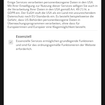
Einige Services verarbeiten personenbezogene Daten in den USA.
Mit Ihrer Einwilligung zur Nutzung dieser Services willigen Sie auch in
die Verarbeitung Ihrer Daten in den USA gemäß Art. 49 (1) lit. a
GDPR ein. Der EuGH stuft die USA als ein Land mit unzureichendem
Datenschutz nach EU-Standards ein. Es besteht beispielsweise die
Gefahr, dass US-Behörden personenbezogene Daten in
Überwachungsprogrammen verarbeiten, ohne dass für
Europäerinnen und Europäer eine Klagemöglichkeit besteht.
Es folgt eine Liste der Service-Gruppen, für die eine Einwilligung erte
Essenziell
Essenzielle Services ermöglichen grundlegende Funktionen
und sind für das ordnungsgemäße Funktionieren der Website
erforderlich.