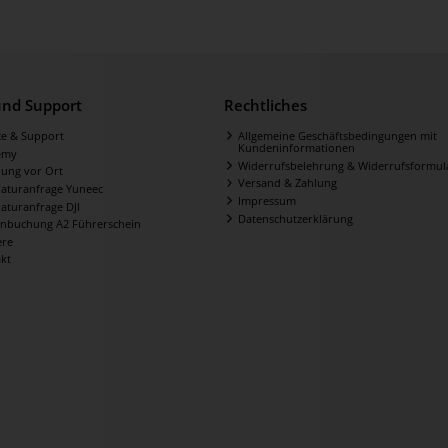
 und Support
Rechtliches
ce & Support
Allgemeine Geschäftsbedingungen mit
Kundeninformationen
emy
Widerrufsbelehrung & Widerrufsformul
ung vor Ort
Versand & Zahlung
aturanfrage Yuneec
Impressum
aturanfrage DJI
Datenschutzerklärung
nbuchung A2 Führerschein
ere
kt