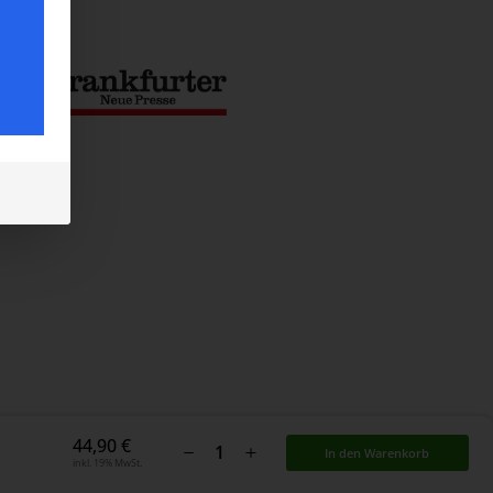
44,90
€
In den Warenkorb
inkl. 19% MwSt.