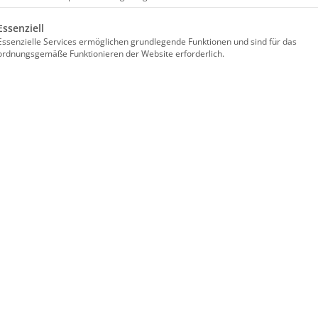
Universelles Schultergurt-System für DJI-Controller
t eine Liste der Service-Gruppen, für die eine Einwilligung erteilt werden kann. Die er
Essenziell
Lieferumfang
Essenzielle Services ermöglichen grundlegende Funktionen und sind für das
ordnungsgemäße Funktionieren der Website erforderlich.
44,90
€
inkl. 19% MwSt.
In den Warenkorb
Artikelnummer: CP01121
Abholung vor Ort
Wird oft zusammen gekauft