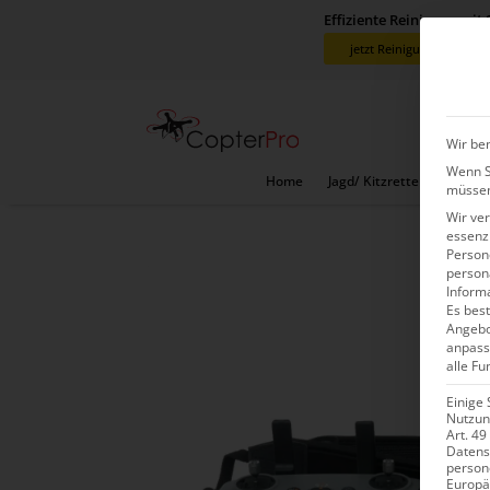
Effiziente Reinigung mit
jetzt Reinigungsdrohne 
Wir ben
Wenn Si
Home
Jagd/ Kitzretter Sets
V
müssen
Wir ve
essenzi
Persone
person
Inform
Es best
Angebo
anpass
alle Fu
Einige 
Nutzung
Art. 49
Datens
person
Europä