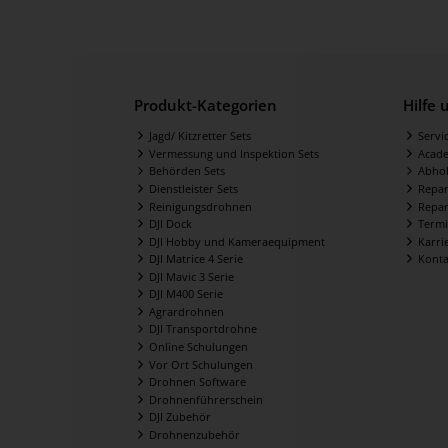
Produkt-Kategorien
Hilfe
Jagd/ Kitzretter Sets
Servi
Vermessung und Inspektion Sets
Acad
Behörden Sets
Abhol
Dienstleister Sets
Repar
Reinigungsdrohnen
Repar
DJI Dock
Termi
DJI Hobby und Kameraequipment
Karri
DJI Matrice 4 Serie
Konta
DJI Mavic 3 Serie
DJI M400 Serie
Agrardrohnen
DJI Transportdrohne
Online Schulungen
Vor Ort Schulungen
Drohnen Software
Drohnenführerschein
DJI Zubehör
Drohnenzubehör