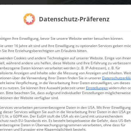
 System!
anfragen!
Datenschutz-Präferenz
ötigen Ihre Einwilligung, bevor Sie unsere Website weiter besuchen können.
e unter 16 Jahre alt sind und Ihre Einwilligung zu optionalen Services geben möc
ermessung & Inspektion
Behörden Sets
Dienstleister Sets
Online 
 Sie Ihre Erziehungsberechtigten um Erlaubnis bitten.
rwenden Cookies und andere Technologien auf unserer Website. Einige von ihnen
ell, während andere uns helfen, diese Website und Ihre Erfahrung zu verbessern
nbezogene Daten können verarbeitet werden (z. B. IP-Adressen), z. B. für
Roboterwerk – Sende
alisierte Anzeigen und Inhalte oder die Messung von Anzeigen und Inhalten.
Wei
ationen über die Verwendung Ihrer Daten finden Sie in unserer
Datenschutzerkl
für DJI RC Pro ( Mavi
eht keine Verpflichtung, in die Verarbeitung Ihrer Daten einzuwilligen, um dieses
t zu nutzen.
Sie können Ihre Auswahl jederzeit unter
Einstellungen
widerrufen o
en.
Bitte beachten Sie, dass aufgrund individueller Einstellungen möglicherweise
nktionen der Website verfügbar sind.
Lieferzeit:
1-3 Werktage
Services verarbeiten personenbezogene Daten in den USA. Mit Ihrer Einwilligung
 dieser Services willigen Sie auch in die Verarbeitung Ihrer Daten in den USA 
 (1) lit. a GDPR ein. Der EuGH stuft die USA als ein Land mit unzureichendem
chutz nach EU-Standards ein. Es besteht beispielsweise die Gefahr, dass US-Be
enbezogene Daten in Überwachungsprogrammen verarbeiten, ohne dass für
Kompatibel mit DJI Smart, RC Pro, RC und RC2
erinnen und Europäer eine Klagemöglichkeit besteht.