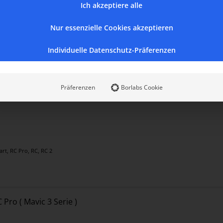
Bekannt aus
Ich akzeptiere alle
Nur essenzielle Cookies akzeptieren
Individuelle Datenschutz-Präferenzen
Genaue Produktinformationen
Präferenzen
Borlabs Cookie
art, RC Pro, RC, RC 2
Pro ( Mavic 3 Serie )