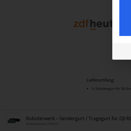
Lieferumfang:
1x Schultergurt für DJI Sm
Roboterwerk – Sendergurt / Tragegurt für DJI RC 
Artikelnummer: CP01121