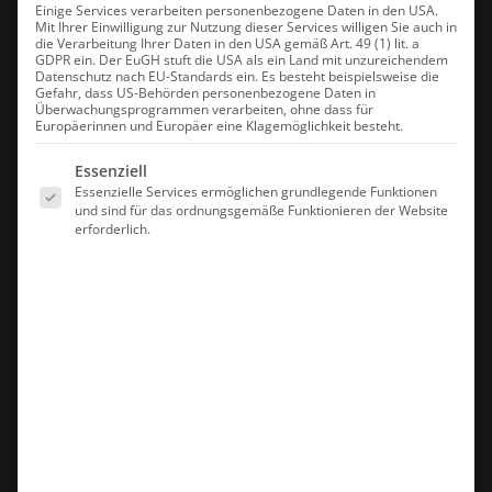
Einige Services verarbeiten personenbezogene Daten in den USA.
Mit Ihrer Einwilligung zur Nutzung dieser Services willigen Sie auch in
die Verarbeitung Ihrer Daten in den USA gemäß Art. 49 (1) lit. a
GDPR ein. Der EuGH stuft die USA als ein Land mit unzureichendem
Datenschutz nach EU-Standards ein. Es besteht beispielsweise die
Gefahr, dass US-Behörden personenbezogene Daten in
Überwachungsprogrammen verarbeiten, ohne dass für
Europäerinnen und Europäer eine Klagemöglichkeit besteht.
Es folgt eine Liste der Service-Gruppen, für die eine Einwilligung erte
Essenziell
Essenzielle Services ermöglichen grundlegende Funktionen
und sind für das ordnungsgemäße Funktionieren der Website
erforderlich.