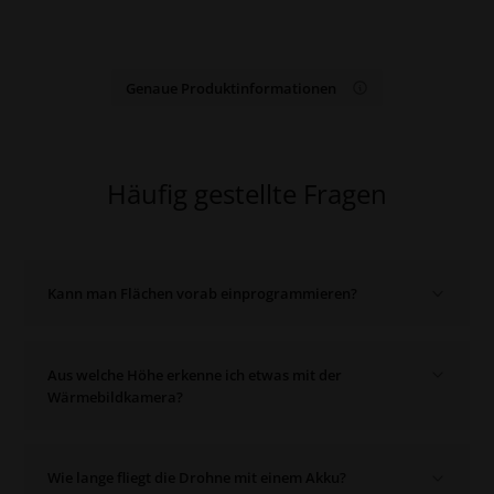
Genaue Produktinformationen
Häufig gestellte Fragen
Kann man Flächen vorab einprogrammieren?
Mit diesem Set kannst du alle Flächen vorab planen, die
Aus welche Höhe erkenne ich etwas mit der
Höhe und Geschwindigkeit auswählen und automatisiert
Wärmebildkamera?
abﬂiegen lassen.
Aus 80-120 m sind Wild/ Personen und andere
Wie lange fliegt die Drohne mit einem Akku?
Wärmequellen zu erkennen.