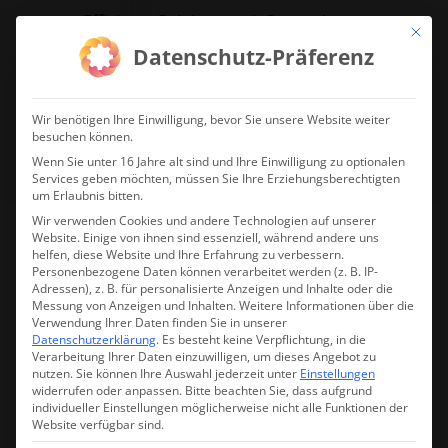
Effiziente Reinigung mit System!
Mit die
Datenschutz-Präferenz
jetzt Reinigungsdrohne anfragen!
Wir benötigen Ihre Einwilligung, bevor Sie unsere Website weiter
besuchen können.
Wenn Sie unter 16 Jahre alt sind und Ihre Einwilligung zu optionalen
Services geben möchten, müssen Sie Ihre Erziehungsberechtigten
um Erlaubnis bitten.
Wir verwenden Cookies und andere Technologien auf unserer
Website. Einige von ihnen sind essenziell, während andere uns
helfen, diese Website und Ihre Erfahrung zu verbessern.
DJI Matrice 4TD – einzeln
Personenbezogene Daten können verarbeitet werden (z. B. IP-
Adressen), z. B. für personalisierte Anzeigen und Inhalte oder die
mit Fernsteuerung (ohne
Messung von Anzeigen und Inhalten.
Weitere Informationen über die
Verwendung Ihrer Daten finden Sie in unserer
Akku)
Datenschutzerklärung
.
Es besteht keine Verpflichtung, in die
Verarbeitung Ihrer Daten einzuwilligen, um dieses Angebot zu
nutzen.
Sie können Ihre Auswahl jederzeit unter
Einstellungen
widerrufen oder anpassen.
Bitte beachten Sie, dass aufgrund
individueller Einstellungen möglicherweise nicht alle Funktionen der
Nur noch 5 vorrätig
Website verfügbar sind.
Lieferzeit:
1-3 Werktage