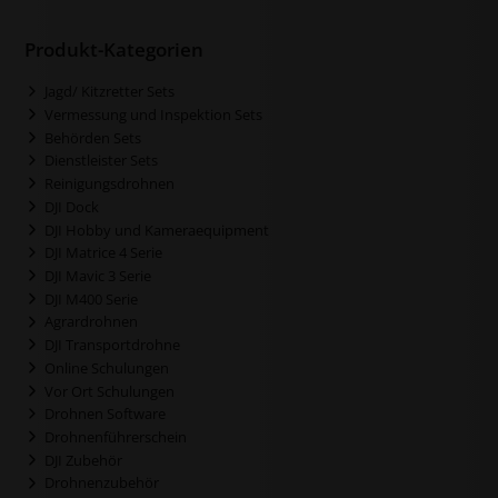
Produkt-Kategorien
Jagd/ Kitzretter Sets
Vermessung und Inspektion Sets
Behörden Sets
Dienstleister Sets
Reinigungsdrohnen
DJI Dock
DJI Hobby und Kameraequipment
DJI Matrice 4 Serie
DJI Mavic 3 Serie
DJI M400 Serie
Agrardrohnen
DJI Transportdrohne
Online Schulungen
Vor Ort Schulungen
Drohnen Software
Drohnenführerschein
DJI Zubehör
Drohnenzubehör