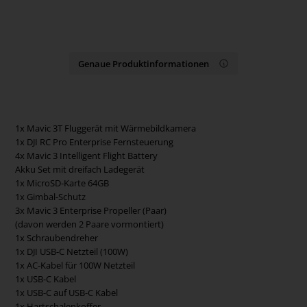
Genaue Produktinformationen
1x Mavic 3T Fluggerät mit Wärmebildkamera
1x DJI RC Pro Enterprise Fernsteuerung
4x Mavic 3 Intelligent Flight Battery
Akku Set mit dreifach Ladegerät
1x MicroSD-Karte 64GB
1x Gimbal-Schutz
3x Mavic 3 Enterprise Propeller (Paar)
(davon werden 2 Paare vormontiert)
1x Schraubendreher
1x DJI USB-C Netzteil (100W)
1x AC-Kabel für 100W Netzteil
1x USB-C Kabel
1x USB-C auf USB-C Kabel
1x Hartschalenkoffer