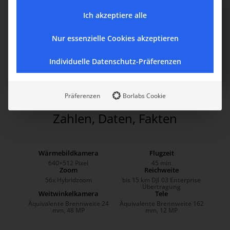
Verbesserte Leistung bei wenig Licht
Ich akzeptiere alle
Die Weitwinkelkamera der Mavic 3 verfügt über große Pixel
mit 3,3 μm, die zusammen mit dem intelligenten
Nur essenzielle Cookies akzeptieren
Nachtszenenmodus eine deutlich verbesserte Leistung bei
schlechten Lichtverhältnissen bieten.
Individuelle Datenschutz-Präferenzen
Präferenzen
Borlabs Cookie
Zahlen, Daten, Fakten
Wärmebildkamera
Flugzeit
640×512 Pixel
45 min
Zoom
Reichweite
56x Hybridzoom
bis 15 km DJI 03 Enterprise
Übertragung
Weitwinkelkamera
Tele
Äquivalente Brennweite 24
Äquivalente Brennweite 162
mm, 48 MP
mm, 12 MP