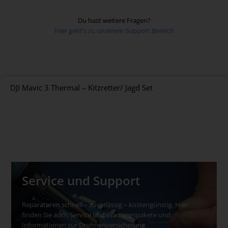
Rehkitze in der Wiese: 80-100m
Sauen im Mais: 60-80m
Du hast weitere Fragen?
Sauen im Raps: 60-80m
Hier geht’s zu unserem Support Bereich
DJI Mavic 3 Thermal – Kitzretter/ Jagd Set
Service und Support
Reparaturen schnell – zuverlässig – kostengünstig. Hier
finden Sie auch Service und Wartungspakete und
Informationen zur Drohnenversicherung.