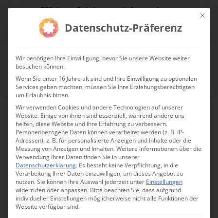
Effiziente Reinigung mit System!
Mit die
Datenschutz-Präferenz
jetzt Reinigungsdrohne anfragen!
Wir benötigen Ihre Einwilligung, bevor Sie unsere Website weiter
besuchen können.
Wenn Sie unter 16 Jahre alt sind und Ihre Einwilligung zu optionalen
Services geben möchten, müssen Sie Ihre Erziehungsberechtigten
um Erlaubnis bitten.
Wir verwenden Cookies und andere Technologien auf unserer
Website. Einige von ihnen sind essenziell, während andere uns
helfen, diese Website und Ihre Erfahrung zu verbessern.
DJI Mavic 3 Thermal –
Personenbezogene Daten können verarbeitet werden (z. B. IP-
Adressen), z. B. für personalisierte Anzeigen und Inhalte oder die
Kitzretter/ Jagd Set
Messung von Anzeigen und Inhalten.
Weitere Informationen über die
Verwendung Ihrer Daten finden Sie in unserer
Datenschutzerklärung
.
Es besteht keine Verpflichtung, in die
Verarbeitung Ihrer Daten einzuwilligen, um dieses Angebot zu
nutzen.
Sie können Ihre Auswahl jederzeit unter
Einstellungen
Nicht vorrätig
widerrufen oder anpassen.
Bitte beachten Sie, dass aufgrund
individueller Einstellungen möglicherweise nicht alle Funktionen der
Website verfügbar sind.