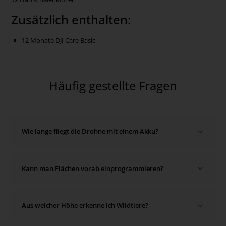
Zusätzlich enthalten:
12 Monate DJI Care Basic
Häufig gestellte Fragen
Wie lange fliegt die Drohne mit einem Akku?
Die Flugzeit pro Akku beträgt 45 min.
Kann man Flächen vorab einprogrammieren?
Das Set enthält 4 Akkus, sodass man auf 3 Stunden Flugzeit
kommt.
Mit diesem Set kannst du alle Flächen vorab planen, die
Aus welcher Höhe erkenne ich Wildtiere?
Höhe und Geschwindigkeit auswählen und automatisiert
abﬂiegen lassen.