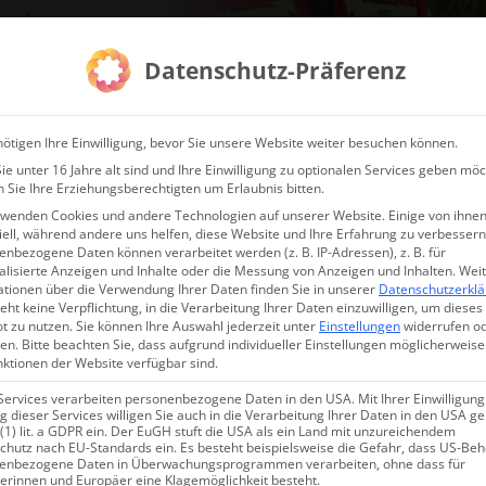
egorie
 entdecken
Datenschutz-Präferenz
ötigen Ihre Einwilligung, bevor Sie unsere Website weiter besuchen können.
e unter 16 Jahre alt sind und Ihre Einwilligung zu optionalen Services geben möc
ermessung & Inspektion
Behörden Sets
Dienstleister Sets
Online 
 Sie Ihre Erziehungsberechtigten um Erlaubnis bitten.
rwenden Cookies und andere Technologien auf unserer Website. Einige von ihnen
ell, während andere uns helfen, diese Website und Ihre Erfahrung zu verbessern
nbezogene Daten können verarbeitet werden (z. B. IP-Adressen), z. B. für
Hikmicro Thunder T
alisierte Anzeigen und Inhalte oder die Messung von Anzeigen und Inhalten.
Wei
ationen über die Verwendung Ihrer Daten finden Sie in unserer
Datenschutzerkl
Monocular
eht keine Verpflichtung, in die Verarbeitung Ihrer Daten einzuwilligen, um dieses
t zu nutzen.
Sie können Ihre Auswahl jederzeit unter
Einstellungen
widerrufen o
en.
Bitte beachten Sie, dass aufgrund individueller Einstellungen möglicherweise
nktionen der Website verfügbar sind.
Nur noch 2 vorrätig
Lieferzeit:
1-3 Werktage
Services verarbeiten personenbezogene Daten in den USA. Mit Ihrer Einwilligung
 dieser Services willigen Sie auch in die Verarbeitung Ihrer Daten in den USA 
 (1) lit. a GDPR ein. Der EuGH stuft die USA als ein Land mit unzureichendem
chutz nach EU-Standards ein. Es besteht beispielsweise die Gefahr, dass US-Be
enbezogene Daten in Überwachungsprogrammen verarbeiten, ohne dass für
Wärmebildauflösung 640x512 Pixel
erinnen und Europäer eine Klagemöglichkeit besteht.