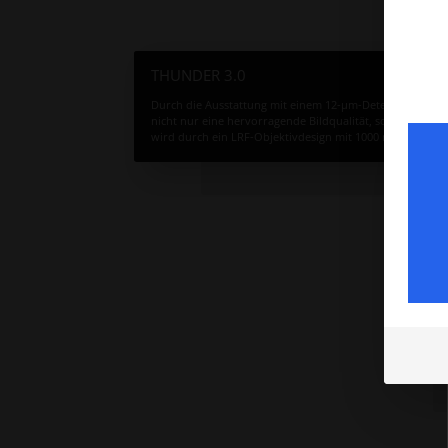
THUNDER 3.0
Durch die Ausstattung mit einem 12-µm-Detektor mit 64
nicht nur eine hervorragende Bildqualität, sondern auc
wird durch ein LRF-Objektivdesign mit 1000 m ergänzt, w