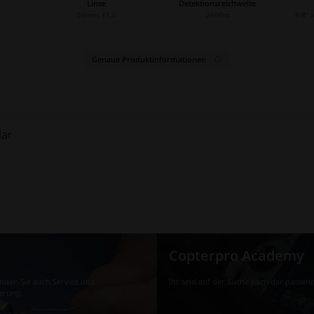
Linse
Detektionsreichweite
50mm, F1.0
2600m
8.8° 
Genaue Produktinformationen
lar
Copterpro Academy
finden Sie auch Service und
Ihr seid auf der Suche nach der passen
erung.