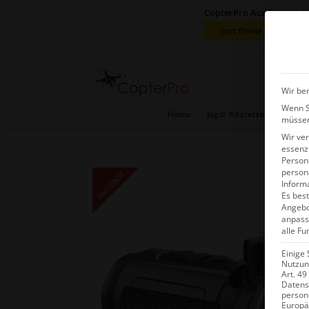
CopterPro Academy Kat
Jetzt Online Schulungen
Wir ben
Wenn Si
Home
Jagd/ Kitzretter Sets
V
müssen
Wir ve
essenzi
Persone
person
ANGEBOT
Inform
Es best
Angebo
anpass
alle Fu
Einige 
Nutzung
Art. 49
Datens
person
Europä