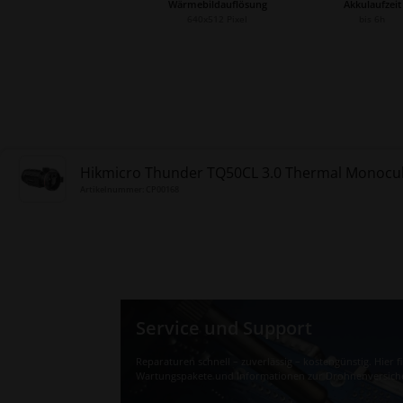
Wärmebildauflösung
Akkulaufzeit
640x512 Pixel
bis 6h
Hikmicro Thunder TQ50CL 3.0 Thermal Monocu
Artikelnummer: CP00168
Service und Support
Reparaturen schnell – zuverlässig – kostengünstig. Hier 
Wartungspakete und Informationen zur Drohnenversich