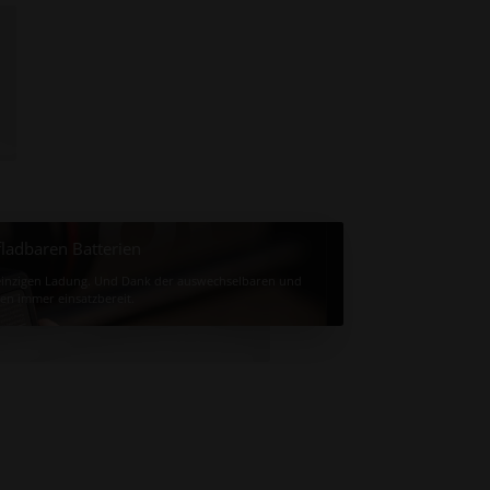
ladbaren Batterien
r einzigen Ladung. Und Dank der auswechselbaren und
gen immer einsatzbereit.