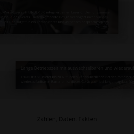
d-Vorsatzgerät THUNDER 3.0 integriert einen Laser-Entfernungsmesser
ungsbild des Geräts. Dieses kompakte Design verringert nicht nur das
chkeit und sorgt für ein kompakteres und ästhetisch ansprechenderes
Lange Betriebszeit mit auswechselbaren und wiederauf
THUNDER 3.0 bietet bis zu 6 Stunden kontinuierlichen Betrieb mit eine
wiederaufladbaren Batterien ist dieses Gerät auch bei langen Jagdausflü
Zahlen, Daten, Fakten