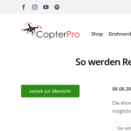
Zum
Inhalt
springen
Shop
Drohnenf
So werden Re
08.08.2
zurück zur Übersicht
Die ehre
möglichs
Sie se