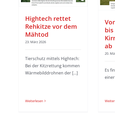
Aus der Presse
Hightech rettet
Von
Rehkitze vor dem
bis
Mähtod
Kir
23. März 2026
ab
20. Mä
Tierschutz mittels Hightech:
Bei der Kitzrettung kommen
Es fi
Wärmebilddrohnen der [...]
einer 
Weiter
Weiterlesen