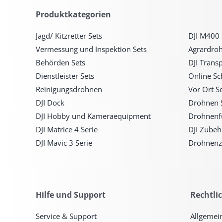
Produktkategorien
Jagd/ Kitzretter Sets
DJI M400 
Vermessung und Inspektion Sets
Agrardro
Behörden Sets
DJI Trans
Dienstleister Sets
Online S
Reinigungsdrohnen
Vor Ort S
DJI Dock
Drohnen 
DJI Hobby und Kameraequipment
Drohnenf
DJI Matrice 4 Serie
DJI Zubeh
DJI Mavic 3 Serie
Drohnenz
Hilfe und Support
Rechtli
Service & Support
Allgemei