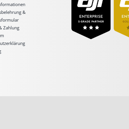
formationen
sbelehrung &
sformular
& Zahlung
um
utzerklärung
g