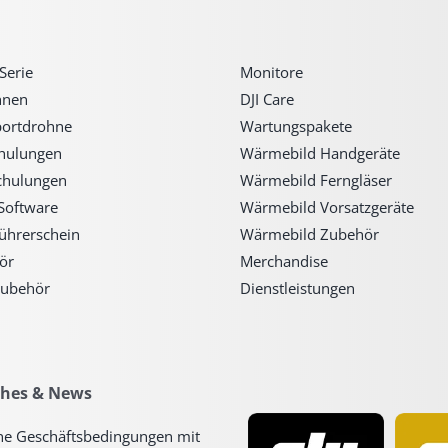
Serie
Monitore
hnen
DJI Care
portdrohne
Wartungspakete
chulungen
Wärmebild Handgeräte
chulungen
Wärmebild Ferngläser
Software
Wärmebild Vorsatzgeräte
ührerschein
Wärmebild Zubehör
ör
Merchandise
ubehör
Dienstleistungen
ches & News
ne Geschäftsbedingungen mit