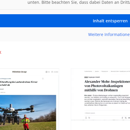
unten. Bitte beachten Sie, dass dabei Daten an Dri
Inhalt entsperren
Weitere Information
k
Alexander Mohr:
Alexander
Inspektionen von
Inspektion
Photovoltaikanlagen
Photovoltai
mithilfe von
mithilfe
Drohnen
Drohn
Aus der Presse
Aus der Pre