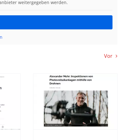
ttanbieter weitergegeben werden.
en
Vor
 Mohr:
en von
kanlagen
 von
en
sse