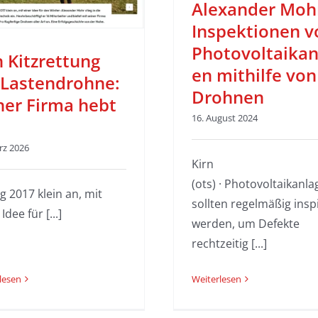
Alexander Moh
Inspektionen v
Photovoltaikan
 Kitzrettung
en mithilfe von
 Lastendrohne:
Drohnen
ner Firma hebt
16. August 2024
rz 2026
Kirn
(ots) · Photovoltaikanl
ng 2017 klein an, mit
sollten regelmäßig inspi
Idee für [...]
werden, um Defekte
rechtzeitig [...]
lesen
Weiterlesen