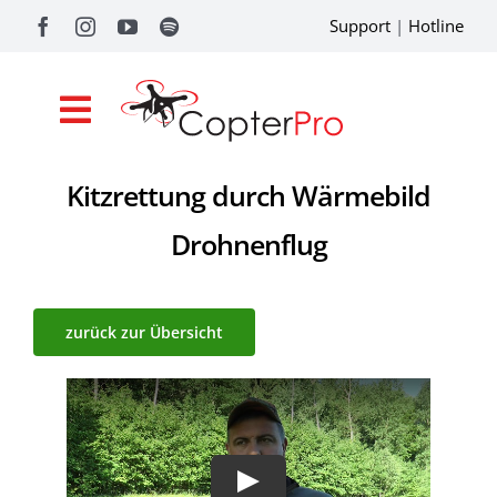
Zum
Support
|
Hotline
Inhalt
springen
Toggle
Navigation
Kitzrettung durch Wärmebild
Shop
Drohnenflug
Drohnenförderung
Academy
zurück zur Übersicht
Referenzen
Pilotentools
Service