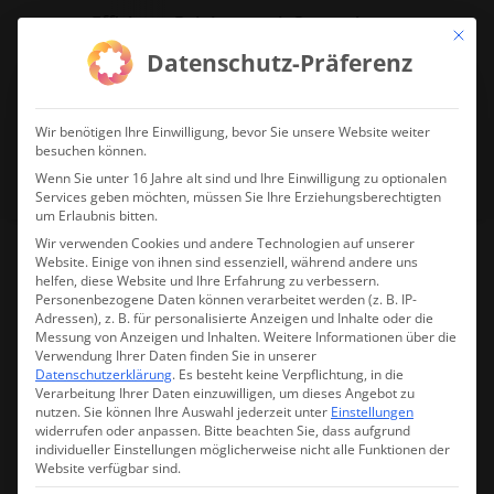
Effiziente Reinigung mit System!
Mit die
Datenschutz-Präferenz
jetzt Reinigungsdrohne anfragen!
Wir benötigen Ihre Einwilligung, bevor Sie unsere Website weiter
besuchen können.
Wenn Sie unter 16 Jahre alt sind und Ihre Einwilligung zu optionalen
Services geben möchten, müssen Sie Ihre Erziehungsberechtigten
um Erlaubnis bitten.
Wir verwenden Cookies und andere Technologien auf unserer
Website. Einige von ihnen sind essenziell, während andere uns
helfen, diese Website und Ihre Erfahrung zu verbessern.
DJI Mavic 3 Thermal –
Personenbezogene Daten können verarbeitet werden (z. B. IP-
Adressen), z. B. für personalisierte Anzeigen und Inhalte oder die
Vermessung / Inspektions
Messung von Anzeigen und Inhalten.
Weitere Informationen über die
Verwendung Ihrer Daten finden Sie in unserer
RTK Set
Datenschutzerklärung
.
Es besteht keine Verpflichtung, in die
Verarbeitung Ihrer Daten einzuwilligen, um dieses Angebot zu
nutzen.
Sie können Ihre Auswahl jederzeit unter
Einstellungen
widerrufen oder anpassen.
Bitte beachten Sie, dass aufgrund
individueller Einstellungen möglicherweise nicht alle Funktionen der
Nicht vorrätig
Website verfügbar sind.