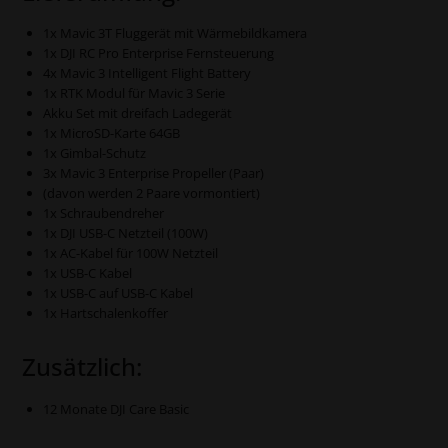
1x Mavic 3T Fluggerät mit Wärmebildkamera
1x DJI RC Pro Enterprise Fernsteuerung
4x Mavic 3 Intelligent Flight Battery
1x RTK Modul für Mavic 3 Serie
Akku Set mit dreifach Ladegerät
1x MicroSD-Karte 64GB
1x Gimbal-Schutz
3x Mavic 3 Enterprise Propeller (Paar)
(davon werden 2 Paare vormontiert)
1x Schraubendreher
1x DJI USB-C Netzteil (100W)
1x AC-Kabel für 100W Netzteil
1x USB-C Kabel
1x USB-C auf USB-C Kabel
1x Hartschalenkoffer
Zusätzlich:
12 Monate DJI Care Basic