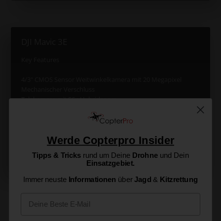
DJI Mavic 3E
Key Features
4/3" CMOS Sensor Weitwinkelkamera mit 20 Megapixel
Mechanischer Verschluss
Telekamera mit 56x Hybridzoom
Mögliche Anwendungsbereiche
Vermessung
Werde Copterpro Insider
Inspektionen
Energieerzeugung
Tipps & Tricks
rund um Deine
Drohne
und Dein
Baugewerbe
Einsatzgebiet.
Immer neuste
Informationen
über
Jagd
&
Kitzrettung
Email
Zahlen, Daten, Fakten