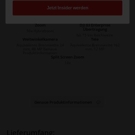
Jetzt Insider werden
Wärmebildkamera
Flugzeit
640×512 Pixel
bis zu 45 min
Zoom
DJI 03 Enterprise
Übertragung
56x Hybridzoom
bis 15 km Reichweite
Weitwinkelkamera
Tele
Äquivalente Brennweite 24
Äquivalente Brennweite 162
mm, 48 MP Genaue
mm, 12 MP
Produktinformation
Split Screen Zoom
14x
Genaue Produktinformationen
Lieferumfang: