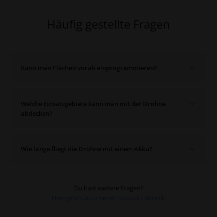
Häufig gestellte Fragen
Kann man Flächen vorab einprogrammieren?
Mit diesem Set kannst du alle Flächen vorab planen, die
Welche Einsatzgebiete kann man mit der Drohne
Höhe und Geschwindigkeit auswählen und automatisiert
abdecken?
abﬂiegen lassen.
Wie lange fliegt die Drohne mit einem Akku?
Vermessung und Inspektion
Luftaufnahmen und Erstellung von 3D Modellen
Zentimetergenaue Kartierung durch RTK
Die Flugzeit pro Akku beträgt 45 Minuten.
Du hast weitere Fragen?
Hier geht’s zu unserem Support Bereich