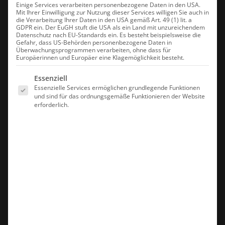
Einige Services verarbeiten personenbezogene Daten in den USA.
Mit Ihrer Einwilligung zur Nutzung dieser Services willigen Sie auch in
ANGEBOT
die Verarbeitung Ihrer Daten in den USA gemäß Art. 49 (1) lit. a
GDPR ein. Der EuGH stuft die USA als ein Land mit unzureichendem
Datenschutz nach EU-Standards ein. Es besteht beispielsweise die
Gefahr, dass US-Behörden personenbezogene Daten in
Überwachungsprogrammen verarbeiten, ohne dass für
Europäerinnen und Europäer eine Klagemöglichkeit besteht.
Es folgt eine Liste der Service-Gruppen, für die eine Einwilligung erte
Essenziell
Essenzielle Services ermöglichen grundlegende Funktionen
und sind für das ordnungsgemäße Funktionieren der Website
erforderlich.