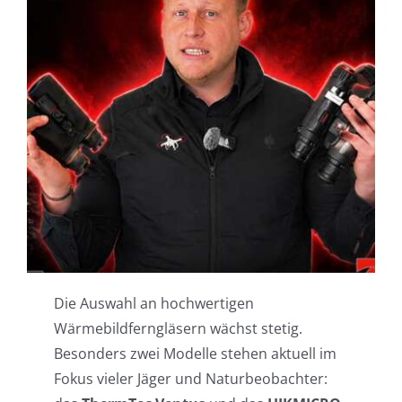
Einsatzgebiete
Karriere
News
Die Auswahl an hochwertigen
Wärmebildferngläsern wächst stetig.
Besonders zwei Modelle stehen aktuell im
Fokus vieler Jäger und Naturbeobachter: