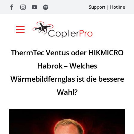
Zum
Support
|
Hotline
Inhalt
springen
Toggle
Navigation
ThermTec Ventus oder HIKMICRO
Shop
Habrok – Welches
Drohnenförderung
Wärmebildfernglas ist die bessere
Academy
Wahl?
Referenzen
Pilotentools
Service