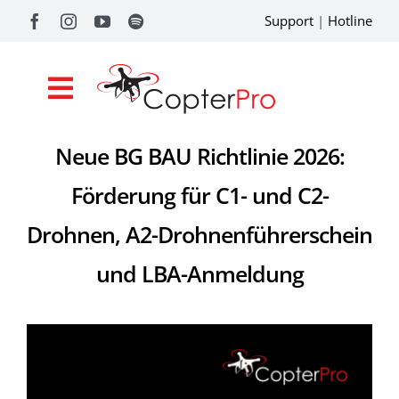
Zum
Support
|
Hotline
Inhalt
springen
Toggle
Navigation
Neue BG BAU Richtlinie 2026:
Shop
Förderung für C1- und C2-
Drohnenförderung
Drohnen, A2-Drohnenführerschein
Academy
und LBA-Anmeldung
Referenzen
Pilotentools
Service