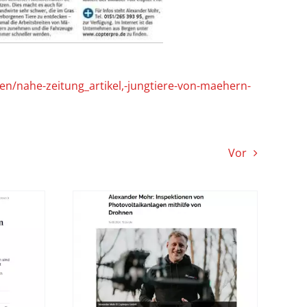
en/nahe-zeitung_artikel,-jungtiere-von-maehern-
Vor
 Mohr:
en von
kanlagen
 von
en