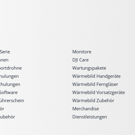
Serie
Monitore
hnen
DJI Care
portdrohne
Wartungspakete
chulungen
Wärmebild Handgeräte
chulungen
Wärmebild Ferngläser
Software
Wärmebild Vorsatzgeräte
ührerschein
Wärmebild Zubehör
ör
Merchandise
ubehör
Dienstleistungen