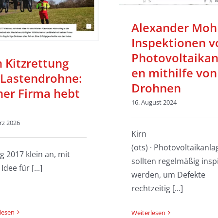
Aus der Presse
Aus der Pre
Alexander Moh
Inspektionen v
Photovoltaikan
 Kitzrettung
en mithilfe von
 Lastendrohne:
Drohnen
ner Firma hebt
16. August 2024
rz 2026
Kirn
(ots) · Photovoltaikanl
ng 2017 klein an, mit
sollten regelmäßig inspi
Idee für [...]
werden, um Defekte
rechtzeitig [...]
lesen
Weiterlesen