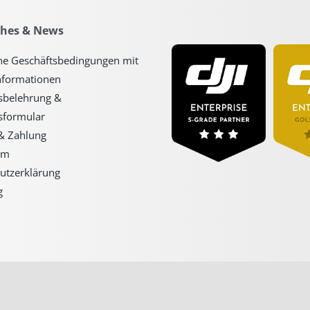
ches & News
ne Geschäftsbedingungen mit
formationen
sbelehrung &
sformular
& Zahlung
um
utzerklärung
g