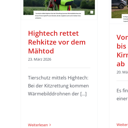
ab
Aus der Presse
Hightech rettet
Von
Rehkitze vor dem
bis
Mähtod
Kir
23. März 2026
ab
20. Mä
Tierschutz mittels Hightech:
Bei der Kitzrettung kommen
Es fi
Wärmebilddrohnen der [...]
einer 
Weiter
Weiterlesen