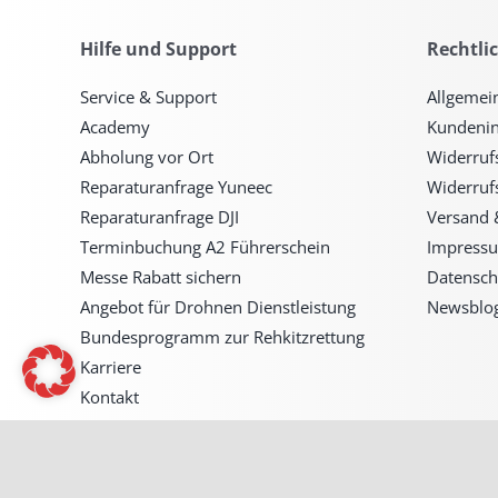
Hilfe und Support
Rechtli
Service & Support
Allgemei
Academy
Kundenin
Abholung vor Ort
Widerruf
Reparaturanfrage Yuneec
Widerruf
Reparaturanfrage DJI
Versand 
Terminbuchung A2 Führerschein
Impress
Messe Rabatt sichern
Datensch
Angebot für Drohnen Dienstleistung
Newsblo
Bundesprogramm zur Rehkitzrettung
Karriere
Kontakt