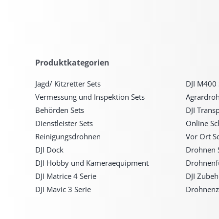
Produktkategorien
Jagd/ Kitzretter Sets
DJI M400 
Vermessung und Inspektion Sets
Agrardro
Behörden Sets
DJI Trans
Dienstleister Sets
Online S
Reinigungsdrohnen
Vor Ort S
DJI Dock
Drohnen 
DJI Hobby und Kameraequipment
Drohnenf
DJI Matrice 4 Serie
DJI Zubeh
DJI Mavic 3 Serie
Drohnenz