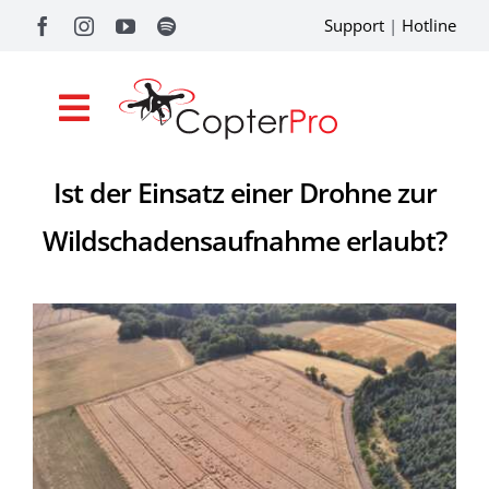
Zum
Support
|
Hotline
Inhalt
springen
Toggle
Navigation
Ist der Einsatz einer Drohne zur
Shop
Wildschadensaufnahme erlaubt?
Drohnenförderung
Academy
Referenzen
Pilotentools
Service