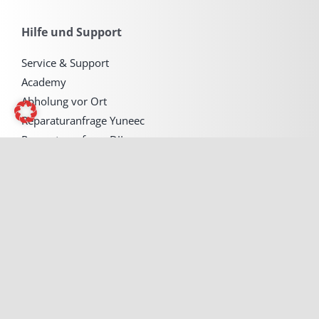
Hilfe und Support
Service & Support
Academy
Abholung vor Ort
Reparaturanfrage Yuneec
Reparaturanfrage DJI
Terminbuchung A2 Führerschein
Messe Rabatt sichern
Angebot für Drohnen Dienstleistung
Bundesprogramm zur Rehkitzrettung
Karriere
Kontakt
Rechtliches & News