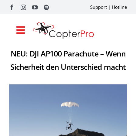
Zum
Support
|
Hotline
Inhalt
springen
Toggle
Navigation
NEU: DJI AP100 Parachute – Wenn
Shop
Sicherheit den Unterschied macht
Drohnenförderung
Academy
Referenzen
Pilotentools
Service